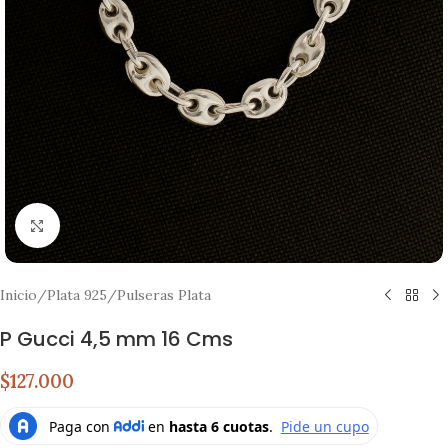
Click to enlarge
Inicio
/
Plata 925
/
Pulseras Plata
P Gucci 4,5 mm 16 Cms
$127.000