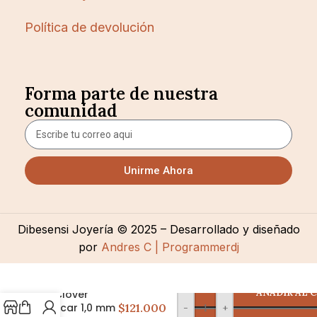
Política de devolución
Forma parte de nuestra
comunidad
Unirme Ahora
Dibesensi Joyería © 2025 – Desarrollado y diseñado
por
Andres C | Programmerdj
AÑADIR AL 
P Clover
Nacar 1,0 mm
$121.000
-
+