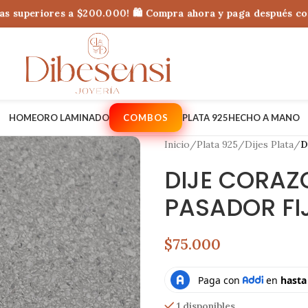
superiores a $200.000! 🛍 Compra ahora y paga después con Add
HOME
ORO LAMINADO
COMBOS
PLATA 925
HECHO A MANO
Inicio
/
Plata 925
/
Dijes Plata
/
D
DIJE CORAZ
PASADOR FI
$75.000
1 disponibles