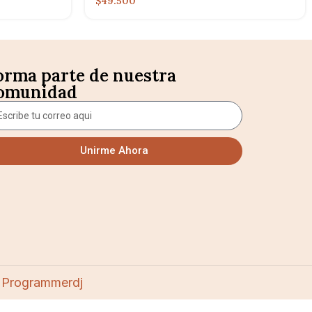
$49.500
orma parte de nuestra
omunidad
Unirme Ahora
 Programmerdj