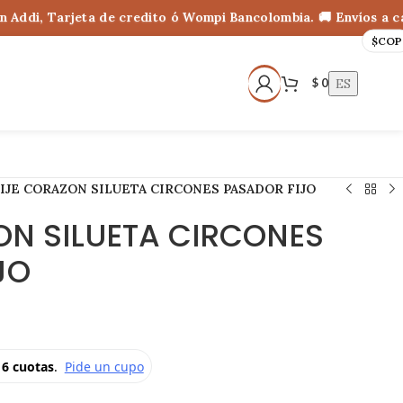
i, Tarjeta de credito ó Wompi Bancolombia. 🚚 Envíos a casi t
$
COP
ES
$
0
IJE CORAZON SILUETA CIRCONES PASADOR FIJO
ON SILUETA CIRCONES
JO