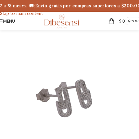
 a 18 meses. 🚚¡Envío gratis por compras superiores a $200.00
Skip to navigation
Skip to main content
MENU
$
0
$
COP