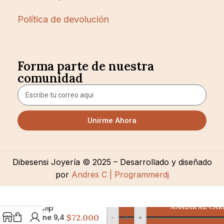
Política de devolución
Forma parte de nuestra
comunidad
Unirme Ahora
Dibesensi Joyería © 2025 – Desarrollado y diseñado
por
Andres C | Programmerdj
AÑADIR AL CAR
A Clip
Shine 9,4
$72.000
-
+