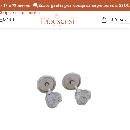
 12 a 18 meses. 🚚¡Envío gratis por compras superiores a $200
Skip to navigation
Skip to main content
MENU
$
0
$
COP