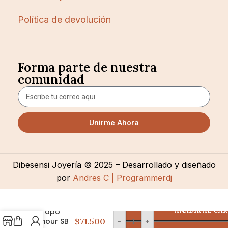
Política de devolución
Forma parte de nuestra
comunidad
Unirme Ahora
Dibesensi Joyería © 2025 – Desarrollado y diseñado
por
Andres C | Programmerdj
AÑADIR AL CA
A Topo
Amour SB
$71.500
-
+