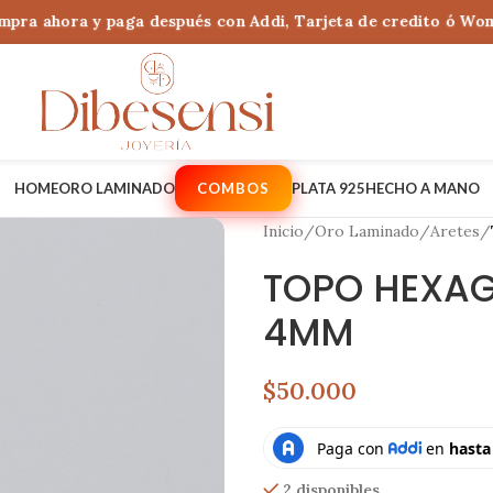
a ahora y paga después con Addi, Tarjeta de credito ó Wompi B
HOME
ORO LAMINADO
COMBOS
PLATA 925
HECHO A MANO
Inicio
/
Oro Laminado
/
Aretes
/
TOPO HEXA
4MM
$50.000
2 disponibles