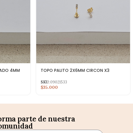
TADO 4MM
TOPO PALITO 2X6MM CIRCON X3
SKU:
09021533
$35.000
orma parte de nuestra
omunidad