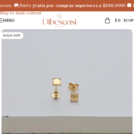
eses. 🚚¡Envío gratis por compras superiores a $200.000! 🛍 C
Skip to navigation
Skip to main content
MENU
$
0
$
COP
SOLD OUT