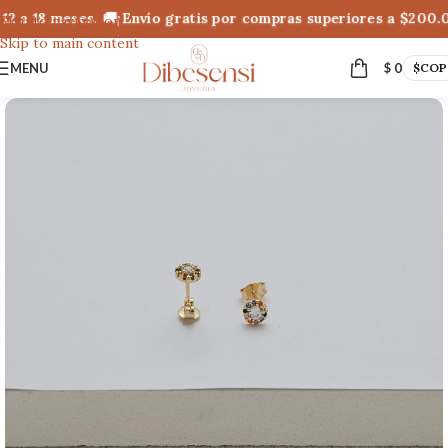
2 a 18 meses. 🚚¡Envío gratis por compras superiores a $200.0
Skip to navigation
Skip to main content
MENU
$
0
$
COP