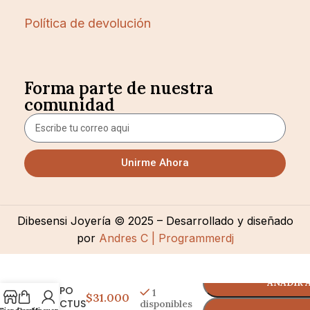
Política de devolución
Forma parte de nuestra
comunidad
Unirme Ahora
Dibesensi Joyería © 2025 – Desarrollado y diseñado
por
Andres C | Programmerdj
AÑADIR 
TOPO
1
$31.000
CACTUS
disponibles