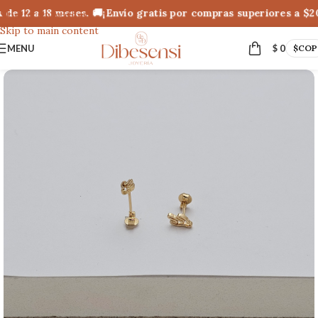
e 12 a 18 meses. 🚚¡Envío gratis por compras superiores a $2
Skip to navigation
Skip to main content
MENU
$
0
$
COP