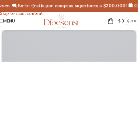
eses. 🚚¡Envío gratis por compras superiores a $200.000! 🛍 C
Skip to navigation
Skip to main content
MENU
$
0
$
COP