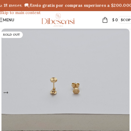
 18 meses. 🚚¡Envío gratis por compras superiores a $200.000!
Skip to navigation
Skip to main content
MENU
$
0
$
COP
SOLD OUT