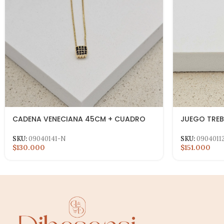
CADENA VENECIANA 45CM + CUADRO
JUEGO TRE
CIRCON NEGRO
SKU:
0904011
SKU:
09040141-N
$151.000
$130.000