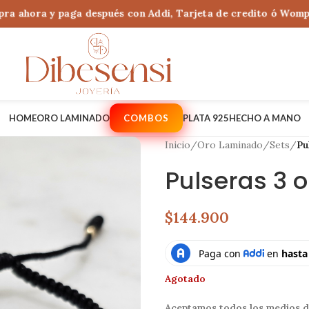
ahora y paga después con Addi, Tarjeta de credito ó Wompi Ba
HOME
ORO LAMINADO
COMBOS
PLATA 925
HECHO A MANO
Inicio
/
Oro Laminado
/
Sets
/
Pu
Pulseras 3 
$144.900
Agotado
Aceptamos todos los medios d