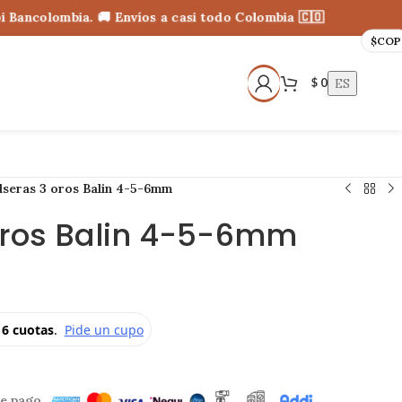
ncolombia. 🚚 Envíos a casi todo Colombia 🇨🇴
$
COP
ES
$
0
lseras 3 oros Balin 4-5-6mm
oros Balin 4-5-6mm
e pago.