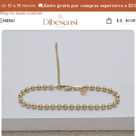
e 12 a 18 meses. 🚚¡Envío gratis por compras superiores a $20
Skip to navigation
Skip to main content
MENU
$
0
$
COP