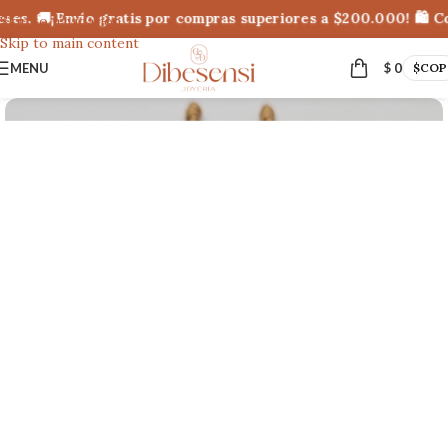
ses. 🚚¡Envío gratis por compras superiores a $200.000! 🛍 C
Skip to navigation
Skip to main content
MENU
$
0
$
COP