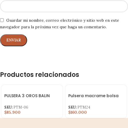
Guardar mi nombre, correo electrónico y sitio web en este
navegador para la próxima vez que haga un comentario.
Productos relacionados
PULSERA 3 OROS BALIN
Pulsera macrame bolsa
4,5,6MM
de dinero diaman 5m y
frances 4m
SKU:
PTM-06
SKU:
PTM24
$85.900
$160.000