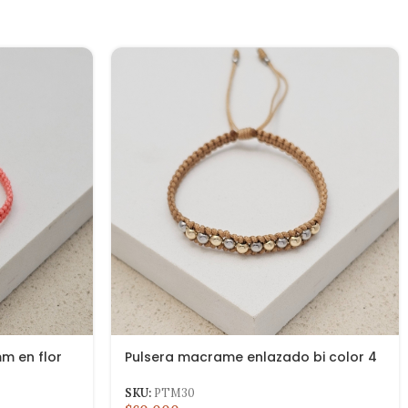
m en flor
Pulsera macrame enlazado bi color 4
mm liso
SKU:
PTM30