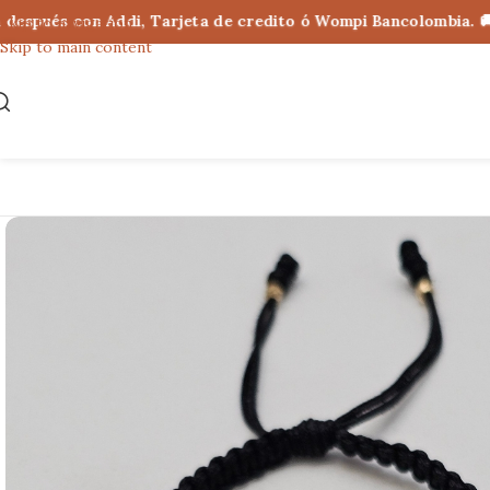
ués con Addi, Tarjeta de credito ó Wompi Bancolombia. 🚚 Env
Skip to navigation
Skip to main content