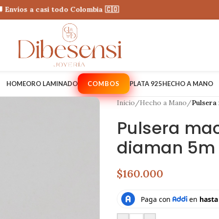
íos a casi todo Colombia 🇨🇴
HOME
ORO LAMINADO
COMBOS
PLATA 925
HECHO A MANO
Inicio
/
Hecho a Mano
/
Pulsera
Pulsera mac
diaman 5m 
$160.000