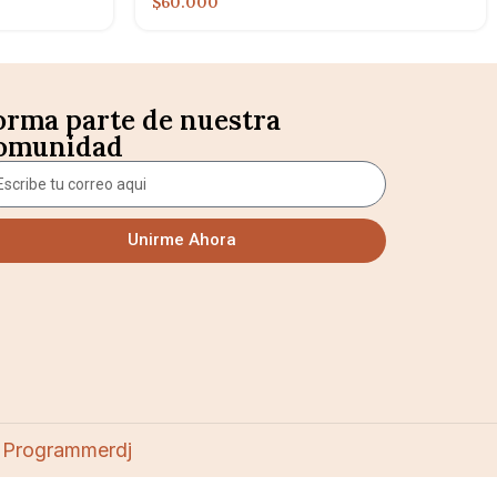
$60.000
orma parte de nuestra
omunidad
Unirme Ahora
 Programmerdj