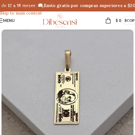
e 12 a 18 meses. 🚚¡Envío gratis por compras superiores a $20
Skip to navigation
Skip to main content
MENU
$
0
$
COP