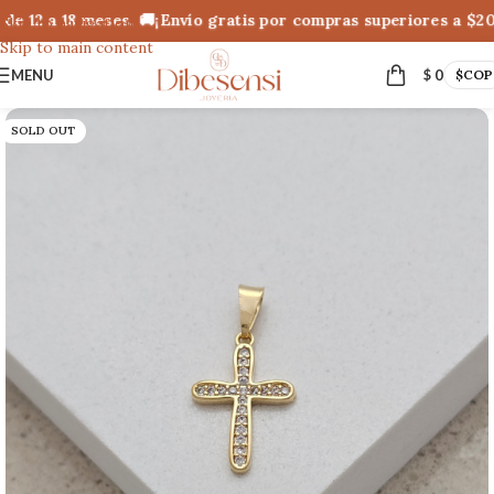
e 12 a 18 meses. 🚚¡Envío gratis por compras superiores a $20
Skip to navigation
Skip to main content
MENU
$
0
$
COP
SOLD OUT