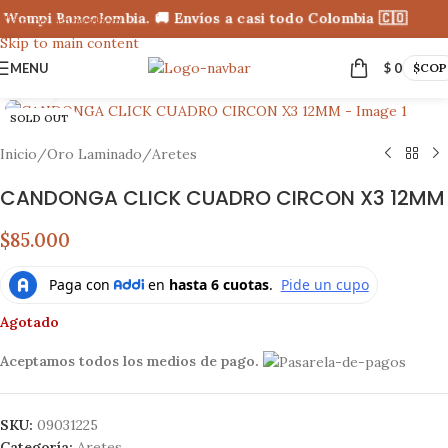
 Wompi Bancolombia. 🚚 Envíos a casi todo Colombia 🇨🇴
Skip to navigation
Skip to main content
MENU
$
0
$
COP
Click to enlarge
SOLD OUT
Inicio
/
Oro Laminado
/
Aretes
CANDONGA CLICK CUADRO CIRCON X3 12MM
$85.000
Agotado
Aceptamos todos los medios de pago.
SKU:
09031225
Categoría:
Aretes