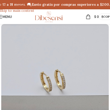
12 a 18 meses. 🚚¡Envío gratis por compras superiores a $200.
Skip to navigation
Skip to main content
MENU
$
0
$
COP