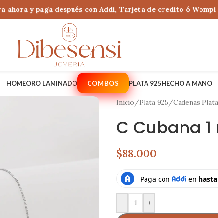
ahora y paga después con Addi, Tarjeta de credito ó Wompi Ban
HOME
ORO LAMINADO
COMBOS
PLATA 925
HECHO A MANO
Inicio
/
Plata 925
/
Cadenas Plata
C Cubana 1
$88.000
-
+