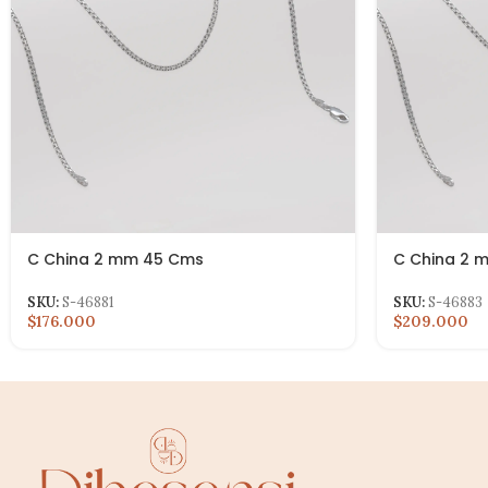
C China 2 mm 45 Cms
C China 2 
SKU:
S-46881
SKU:
S-46883
$176.000
$209.000