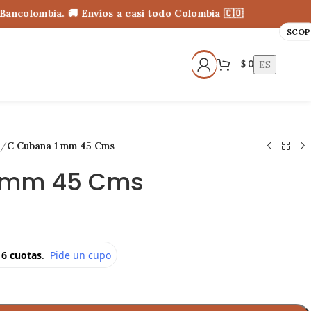
colombia. 🚚 Envíos a casi todo Colombia 🇨🇴
$
COP
ES
$
0
/
C Cubana 1 mm 45 Cms
 mm 45 Cms