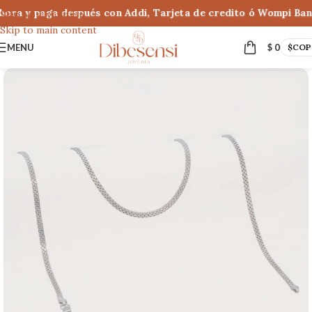
ora y paga después con Addi, Tarjeta de credito ó Wompi Banco
Skip to navigation
Skip to main content
MENU
$
0
$
COP