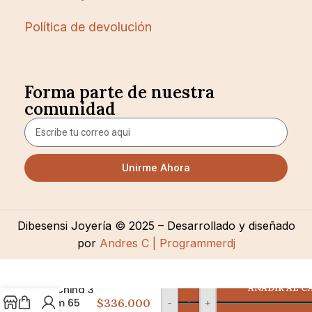
Política de devolución
Forma parte de nuestra
comunidad
Unirme Ahora
Dibesensi Joyería © 2025 – Desarrollado y diseñado
por
Andres C | Programmerdj
AÑADIR AL C
C China 3
mm 65
$336.000
-
+