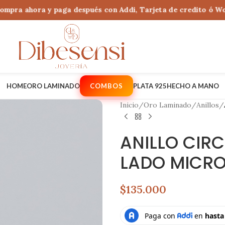
ra ahora y paga después con Addi, Tarjeta de credito ó Wompi 
HOME
ORO LAMINADO
COMBOS
PLATA 925
HECHO A MANO
Inicio
/
Oro Laminado
/
Anillos
/
ANILLO CIR
LADO MICR
$135.000