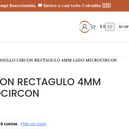
Bancolombia. 🚚 Envíos a casi todo Colombia 🇨🇴
ES
$
0
$
COP
ANILLO CIRCON RECTAGULO 4MM LADO MICROCIRCON
CON RECTAGULO 4MM
OCIRCON