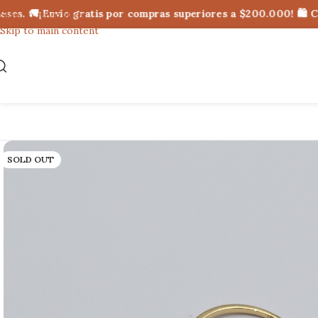
s. 🚚¡Envío gratis por compras superiores a $200.000! 🛍 Comp
Skip to navigation
Skip to main content
SOLD OUT