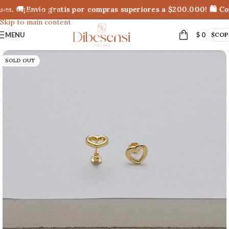
es. 🚚¡Envío gratis por compras superiores a $200.000! 🛍 Com
Skip to navigation
Skip to main content
MENU
$
0
$
COP
SOLD OUT